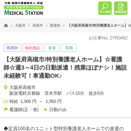
大阪府
高槻市
看護師
【大阪府高槻市/特別養護老人ホーム】☆
お仕事No. 2YR0492
看護師
福祉施設
派遣
長期
【大阪府高槻市/特別養護老人ホーム】☆看護
師☆週3～4日の日勤派遣！残業ほぼナシ！施設
未経験可！車通勤OK♪
大阪府高槻市
阪急電鉄京都線 茨木市駅 バス15分 徒歩5分
時給 1,900 円 ～ 1,950 円
看護師(正・准)
日勤のみ
◆定員100名のユニット型特別養護老人ホームでの派遣の