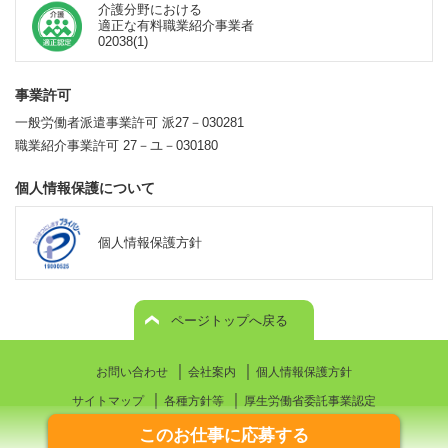
介護分野における
適正な有料職業紹介事業者
02038(1)
事業許可
一般労働者派遣事業許可 派27－030281
職業紹介事業許可 27－ユ－030180
個人情報保護について
個人情報保護方針
ページトップへ戻る
｜
｜
お問い合わせ
会社案内
個人情報保護方針
｜
｜
サイトマップ
各種方針等
厚生労働省委託事業認定
このお仕事に応募する
© WorkStation CO., LTD.