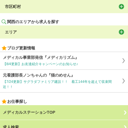
市区町村
関西のエリアから求人を探す
エリア
ブログ更新情報
メディカル事業部発信『メディカリズム』
【8/4更新】お友達紹介キャンペーンのお知らせ♪
元看護部長ノンちゃんの『猫のめせん』
【7/24更新】サグラダファミリア建設！！ 着工144年を超えて収束間
近！！
お仕事探し
メディカルステーションTOP
求人検索