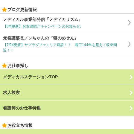
ブログ更新情報
メディカル事業部発信『メディカリズム』
【8/4更新】お友達紹介キャンペーンのお知らせ♪
元看護部長ノンちゃんの『猫のめせん』
【7/24更新】サグラダファミリア建設！！ 着工144年を超えて収束間
近！！
お仕事探し
メディカルステーションTOP
求人検索
看護師のお仕事特集
お役立ち情報