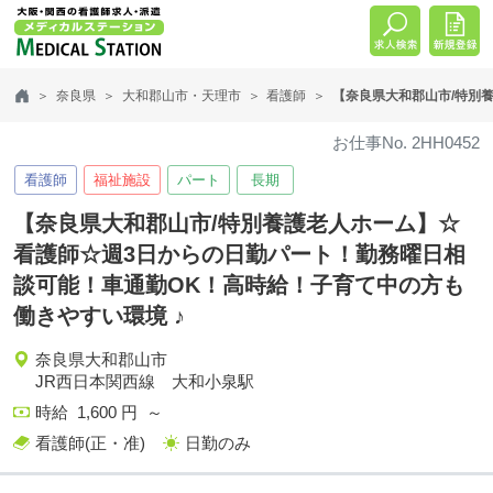
奈良県
大和郡山市・天理市
看護師
【奈良県大和郡山市/特別
お仕事No. 2HH0452
看護師
福祉施設
パート
長期
【奈良県大和郡山市/特別養護老人ホーム】☆
看護師☆週3日からの日勤パート！勤務曜日相
談可能！車通勤OK！高時給！子育て中の方も
働きやすい環境 ♪
奈良県大和郡山市
JR西日本関西線 大和小泉駅
時給 1,600 円 ～
看護師(正・准)
日勤のみ