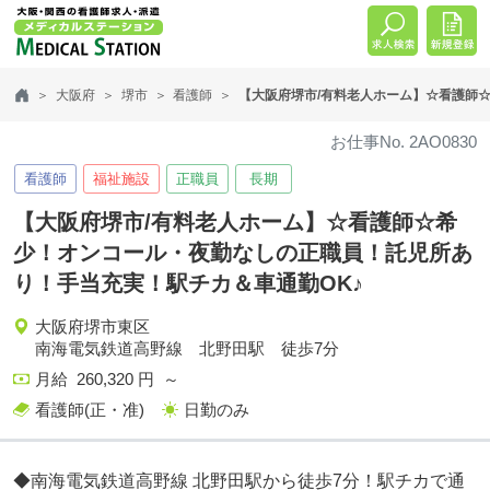
大阪府
堺市
看護師
【大阪府堺市/有料老人ホーム】☆看護師
お仕事No. 2AO0830
看護師
福祉施設
正職員
長期
【大阪府堺市/有料老人ホーム】☆看護師☆希
少！オンコール・夜勤なしの正職員！託児所あ
り！手当充実！駅チカ＆車通勤OK♪
大阪府堺市東区
南海電気鉄道高野線 北野田駅 徒歩7分
月給 260,320 円 ～
看護師(正・准)
日勤のみ
◆南海電気鉄道高野線 北野田駅から徒歩7分！駅チカで通