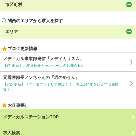
市区町村
関西のエリアから求人を探す
エリア
ブログ更新情報
メディカル事業部発信『メディカリズム』
【8/4更新】お友達紹介キャンペーンのお知らせ♪
元看護部長ノンちゃんの『猫のめせん』
【7/24更新】サグラダファミリア建設！！ 着工144年を超えて収束間
近！！
お仕事探し
メディカルステーションTOP
求人検索