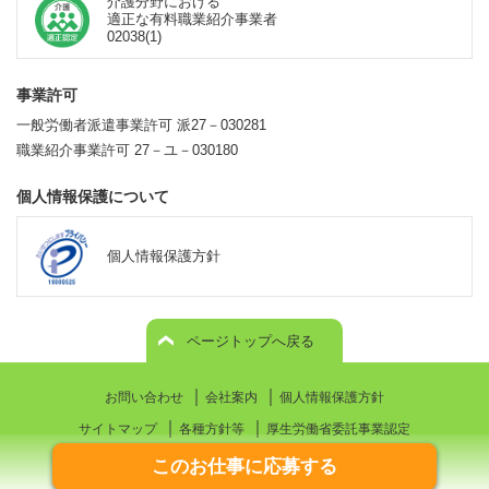
介護分野における
適正な有料職業紹介事業者
02038(1)
事業許可
一般労働者派遣事業許可 派27－030281
職業紹介事業許可 27－ユ－030180
個人情報保護について
個人情報保護方針
ページトップへ戻る
｜
｜
お問い合わせ
会社案内
個人情報保護方針
｜
｜
サイトマップ
各種方針等
厚生労働省委託事業認定
このお仕事に応募する
© WorkStation CO., LTD.