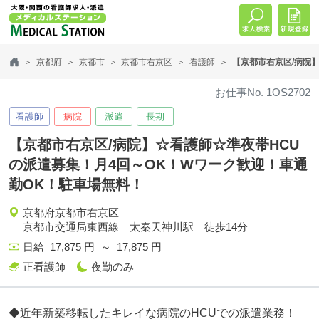
京都府
京都市
京都市右京区
看護師
【京都市右京区/病院
お仕事No. 1OS2702
看護師
病院
派遣
長期
【京都市右京区/病院】☆看護師☆準夜帯HCU
の派遣募集！月4回～OK！Wワーク歓迎！車通
勤OK！駐車場無料！
京都府京都市右京区
京都市交通局東西線 太秦天神川駅 徒歩14分
日給 17,875 円 ～ 17,875 円
正看護師
夜勤のみ
◆近年新築移転したキレイな病院のHCUでの派遣業務！