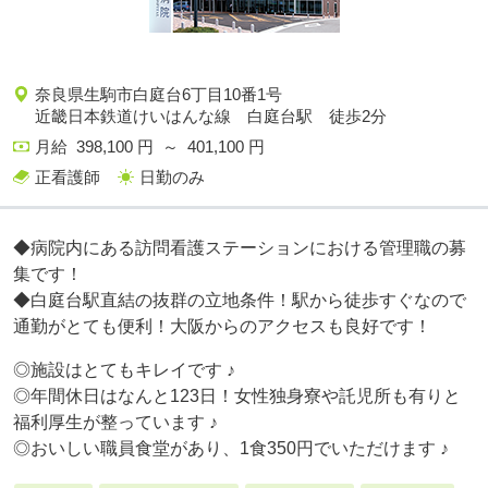
奈良県生駒市白庭台6丁目10番1号
近畿日本鉄道けいはんな線 白庭台駅 徒歩2分
月給 398,100 円 ～ 401,100 円
正看護師
日勤のみ
◆病院内にある訪問看護ステーションにおける管理職の募
集です！
◆白庭台駅直結の抜群の立地条件！駅から徒歩すぐなので
通勤がとても便利！大阪からのアクセスも良好です！
◎施設はとてもキレイです ♪
◎年間休日はなんと123日！女性独身寮や託児所も有りと
福利厚生が整っています ♪
◎おいしい職員食堂があり、1食350円でいただけます ♪