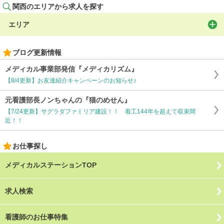
関西のエリアから求人を探す
エリア
ブログ更新情報
メディカル事業部発信『メディカリズム』
【8/4更新】お友達紹介キャンペーンのお知らせ♪
元看護部長ノンちゃんの『猫のめせん』
【7/24更新】サグラダファミリア建設！！ 着工144年を超えて収束間
近！！
お仕事探し
メディカルステーションTOP
求人検索
看護師のお仕事特集