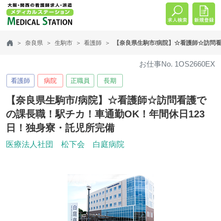
奈良県
生駒市
看護師
【奈良県生駒市/病院】☆看護師☆訪問看
お仕事No. 1OS2660EX
看護師
病院
正職員
長期
【奈良県生駒市/病院】☆看護師☆訪問看護で
の課長職！駅チカ！車通勤OK！年間休日123
日！独身寮・託児所完備
医療法人社団 松下会 白庭病院