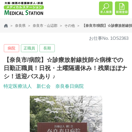
奈良県
奈良市・山辺郡
その他
【奈良市/病院】☆診療放射線
お仕事No. 1OS2363
病院
正職員
長期
【奈良市/病院】☆診療放射線技師☆病棟での
日勤正職員！日祝・土曜隔週休み！残業ほぼナ
シ！送迎バスあり ♪
特定医療法人 新仁会 奈良春日病院