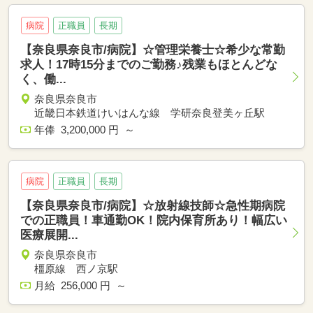
病院
正職員
長期
【奈良県奈良市/病院】☆管理栄養士☆希少な常勤
求人！17時15分までのご勤務♪残業もほとんどな
く、働...
奈良県奈良市
近畿日本鉄道けいはんな線 学研奈良登美ヶ丘駅
年俸 3,200,000 円 ～
病院
正職員
長期
【奈良県奈良市/病院】☆放射線技師☆急性期病院
での正職員！車通勤OK！院内保育所あり！幅広い
医療展開...
奈良県奈良市
橿原線 西ノ京駅
月給 256,000 円 ～