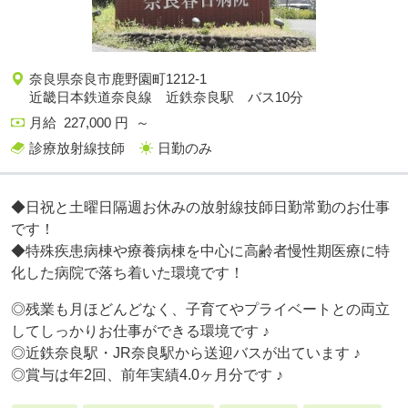
奈良県奈良市鹿野園町1212-1
近畿日本鉄道奈良線 近鉄奈良駅 バス10分
月給 227,000 円 ～
診療放射線技師
日勤のみ
◆日祝と土曜日隔週お休みの放射線技師日勤常勤のお仕事
です！
◆特殊疾患病棟や療養病棟を中心に高齢者慢性期医療に特
化した病院で落ち着いた環境です！
◎残業も月ほどんどなく、子育てやプライベートとの両立
してしっかりお仕事ができる環境です ♪
◎近鉄奈良駅・JR奈良駅から送迎バスが出ています ♪
◎賞与は年2回、前年実績4.0ヶ月分です ♪