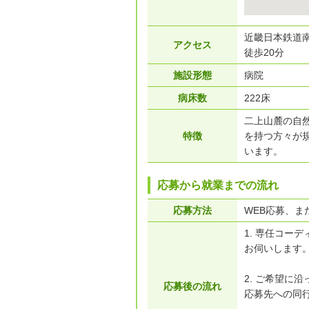
近畿日本鉄道
アクセス
徒歩20分
施設形態
病院
病床数
222床
二上山麓の自
特徴
を持つ方々が
います。
応募から就業までの流れ
応募方法
WEB応募、また
1. 専任コー
お伺いします
2. ご希望に
応募後の流れ
応募先への同