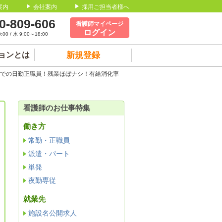
案内
会社案内
採用ご担当者様へ
0-809-606
看護師マイページ
ログイン
00 / 水 9:00～18:00
ョンとは
新規登録
院での日勤正職員！残業ほぼナシ！有給消化率
看護師のお仕事特集
働き方
常勤・正職員
派遣・パート
単発
夜勤専従
就業先
施設名公開求人