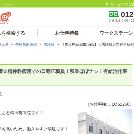
ーション
サービスのご
012
月火木金 9:00～20:
人を検索する
お仕事特集
ワークステーシ
奈良県
>
奈良県南東部
>
看護師
>
【奈良県葛城市/病院】☆看護師☆精神科病
護師☆精神科病院での日勤正職員！残業ほぼナシ！有給消化率
院
[お仕事No．1OS2258]
にある精神科病院です！
！
率も高いため、働きやすい環境です！