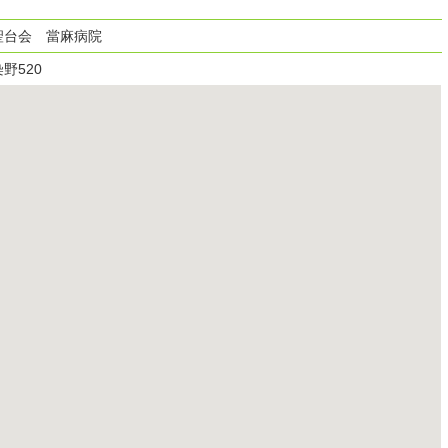
聖台会 當麻病院
野520