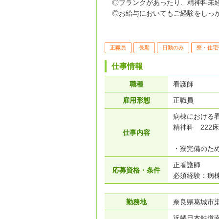
◎ブランクがあったり、精神科未
◎お給与においてもご経験をしっか
正職員
長期
日勤のみ
寮・住宅
仕事情報
職種
看護師
雇用形態
正職員
病棟における
精神科 222床
仕事内容
・寮完備のた
正看護師
応募資格・条件
必須経験：病棟
勤務地
奈良県葛城市染
近畿日本鉄道