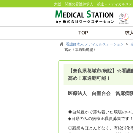
大阪・関西の看護師求人・派遣－メディカルステ
TOP
求
看護師求人 メディカルステーション
>
高め！車通勤可能！
【奈良県葛城市/病院】☆看
高め！車通勤可能！
医療法人 向聖台会 當麻病
◆自然豊かで落ち着いた環境の中
◆日勤のみの病棟正職員募集です
◎残業もほとんどなく、有給消化