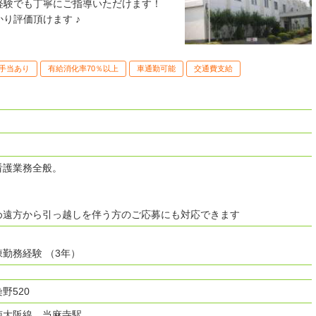
経験でも丁寧にご指導いただけます！
り評価頂けます ♪
手当あり
有給消化率70％以上
車通勤可能
交通費支給
看護業務全般。
め遠方から引っ越しを伴う方のご応募にも対応できます
勤務経験 （3年）
野520
南大阪線 当麻寺駅