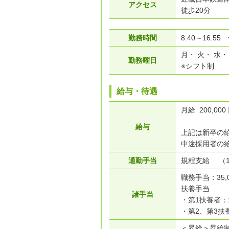
アクセス
徒歩20分
勤務時間
8:40～16:55
月・ 火・ 水・
勤務曜日
※シフト制
給与・待遇
月給 200,000
給与
上記は新卒の
中途採用者の
通勤手当
規程支給 （18
職務手当：35,
扶養手当
諸手当
・第1扶養者：1
・第2、第3扶養
＜昇給＞昇給