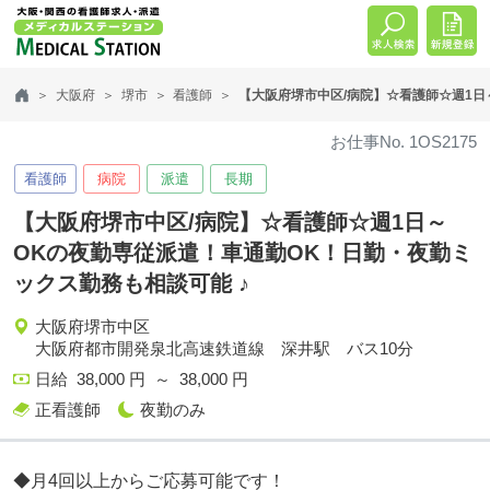
大阪府
堺市
看護師
【大阪府堺市中区/病院】☆看護師☆週1日
お仕事No. 1OS2175
看護師
病院
派遣
長期
【大阪府堺市中区/病院】☆看護師☆週1日～
OKの夜勤専従派遣！車通勤OK！日勤・夜勤ミ
ックス勤務も相談可能 ♪
大阪府堺市中区
大阪府都市開発泉北高速鉄道線 深井駅 バス10分
日給 38,000 円 ～ 38,000 円
正看護師
夜勤のみ
◆月4回以上からご応募可能です！