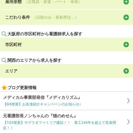
雇用形態
（正職員・派遣・パート・単発）
こだわり条件
（日勤のみ・夜勤専従…）
大阪府の市区町村から看護師求人を探す
市区町村
関西のエリアから求人を探す
エリア
ブログ更新情報
メディカル事業部発信『メディカリズム』
【8/4更新】お友達紹介キャンペーンのお知らせ♪
元看護部長ノンちゃんの『猫のめせん』
【7/24更新】サグラダファミリア建設！！ 着工144年を超えて収束間
近！！