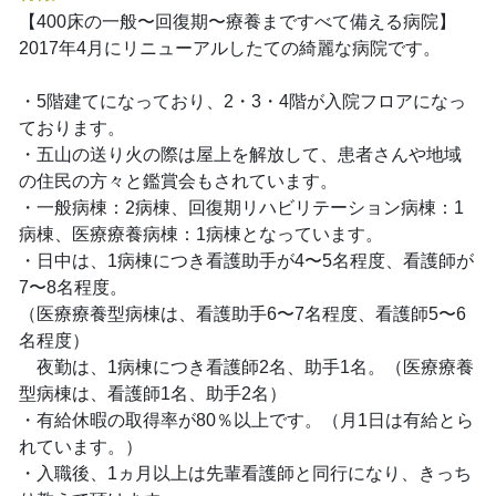
【400床の一般〜回復期〜療養まですべて備える病院】
2017年4月にリニューアルしたての綺麗な病院です。
・5階建てになっており、2・3・4階が入院フロアになっ
ております。
・五山の送り火の際は屋上を解放して、患者さんや地域
の住民の方々と鑑賞会もされています。
・一般病棟：2病棟、回復期リハビリテーション病棟：1
病棟、医療療養病棟：1病棟となっています。
・日中は、1病棟につき看護助手が4〜5名程度、看護師が
7〜8名程度。
（医療療養型病棟は、看護助手6〜7名程度、看護師5〜6
名程度）
夜勤は、1病棟につき看護師2名、助手1名。（医療療養
型病棟は、看護師1名、助手2名）
・有給休暇の取得率が80％以上です。（月1日は有給とら
れています。）
・入職後、1ヵ月以上は先輩看護師と同行になり、きっち