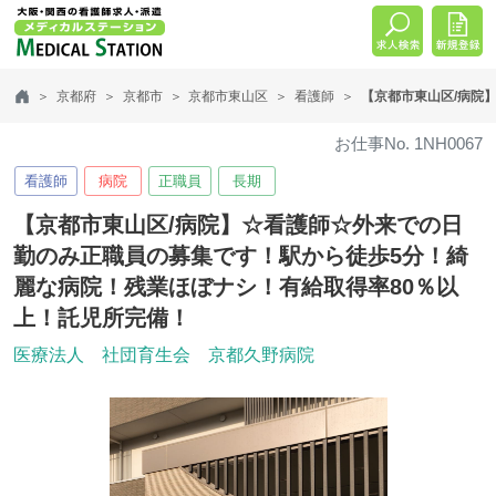
京都府
京都市
京都市東山区
看護師
【京都市東山区/病院
お仕事No. 1NH0067
看護師
病院
正職員
長期
【京都市東山区/病院】☆看護師☆外来での日
勤のみ正職員の募集です！駅から徒歩5分！綺
麗な病院！残業ほぼナシ！有給取得率80％以
上！託児所完備！
医療法人 社団育生会 京都久野病院