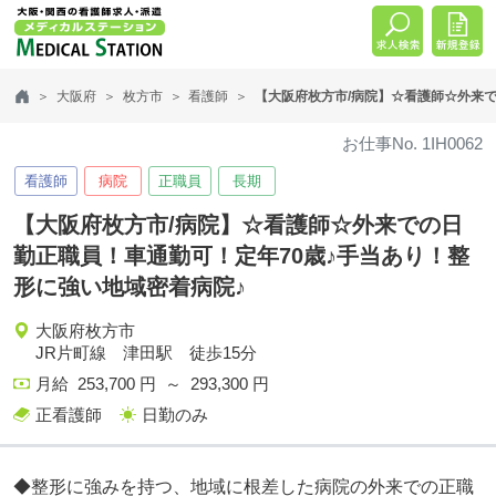
大阪府
枚方市
看護師
【大阪府枚方市/病院】☆看護師☆外来で
お仕事No. 1IH0062
看護師
病院
正職員
長期
【大阪府枚方市/病院】☆看護師☆外来での日
勤正職員！車通勤可！定年70歳♪手当あり！整
形に強い地域密着病院♪
大阪府枚方市
JR片町線 津田駅 徒歩15分
月給 253,700 円 ～ 293,300 円
正看護師
日勤のみ
◆整形に強みを持つ、地域に根差した病院の外来での正職