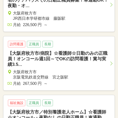
名のケアハウスでの日勤正職員募集！車通勤OK！
夜勤・オ...
大阪府枚方市
JR西日本学研都市線 藤阪駅
月給 226,500 円 ～
訪問看護
正職員
長期
【大阪府枚方市/病院】☆看護師☆日勤のみの正職
員！オンコール週1回～でOKの訪問看護！賞与実
績3.5...
大阪府枚方市
京阪電気鉄道交野線 宮之阪駅
月給 267,500 円 ～
福祉施設
正職員
長期
【大阪府枚方市／特別養護老人ホーム】☆看護師
☆オンコール・夜勤なしの日勤正職員！車通勤