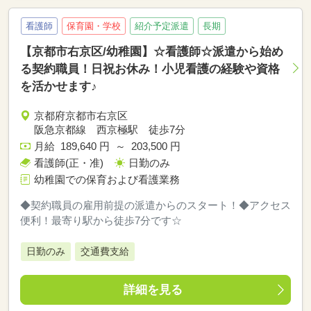
看護師
保育園・学校
紹介予定派遣
長期
【京都市右京区/幼稚園】☆看護師☆派遣から始め
る契約職員！日祝お休み！小児看護の経験や資格
を活かせます♪
京都府京都市右京区
阪急京都線 西京極駅 徒歩7分
月給 189,640 円 ～ 203,500 円
看護師(正・准)
日勤のみ
幼稚園での保育および看護業務
◆契約職員の雇用前提の派遣からのスタート！◆アクセス
便利！最寄り駅から徒歩7分です☆
日勤のみ
交通費支給
詳細を見る