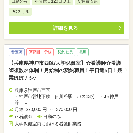
日勤のみ
年間休日120日以上
交通費支給
PCスキル
詳細を見る
看護師
保育園・学校
契約社員
長期
【兵庫県神戸市西区/大学保健室】☆看護師☆看護
師複数名体制！月給制の契約職員！平日週5日！残
業ほぼナシ♪
兵庫県神戸市西区
・神戸市営地下鉄 伊川谷駅 バス13分 ・JR神戸
線 ...
月給 270,000 円 ～ 270,000 円
正看護師
日勤のみ
大学保健室内における看護師業務