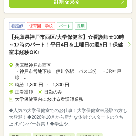
詳細を見る
看護師
保育園・学校
パート
長期
【兵庫県神戸市西区/大学保健室】☆看護師☆10時
～17時のパート！平日4日＆土曜日の週5日！保健
室未経験OK♪
兵庫県神戸市西区
・神戸市営地下鉄 伊川谷駅 バス13分 ・JR神戸
線 ...
時給 1,800 円 ～ 1,800 円
正看護師
日勤のみ
大学保健室内における看護師業務
◆人気の大学保健室でのお仕事！大学保健室未経験の方も
大歓迎！◆2026年10月から新たな体制でスタートの立ち
上げメンバー募集！◆学生や...