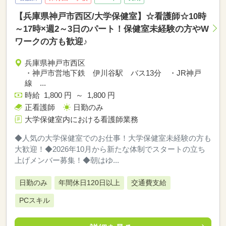
【兵庫県神戸市西区/大学保健室】☆看護師☆10時
～17時×週2～3日のパート！保健室未経験の方やW
ワークの方も歓迎♪
兵庫県神戸市西区
・神戸市営地下鉄 伊川谷駅 バス13分 ・JR神戸
線 ...
時給 1,800 円 ～ 1,800 円
正看護師
日勤のみ
大学保健室内における看護師業務
◆人気の大学保健室でのお仕事！大学保健室未経験の方も
大歓迎！◆2026年10月から新たな体制でスタートの立ち
上げメンバー募集！◆朝はゆ...
日勤のみ
年間休日120日以上
交通費支給
PCスキル