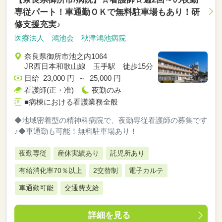
専従パート！車通勤ＯＫで無料駐車場もあり！研
修支援充実♪
医療法人 鴻池会 秋津鴻池病院
奈良県御所市池之内1064
JR西日本和歌山線 玉手駅 徒歩15分
日給 23,000 円 ～ 25,000 円
看護師(正・准)
夜勤のみ
■病棟における看護業務全般
◆地域密着型の精神科病院で、夜勤専従看護師の募集です
♪◆車通勤も可能！無料駐車場あり！
夜勤専従
産休実績あり
託児所あり
有給消化率70％以上
2交替制
電子カルテ
車通勤可能
交通費支給
詳細を見る