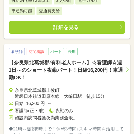
有給消化率70％以上
2交替制
電子カルテ
車通勤可能
交通費支給
詳細を見る
看護師
訪問看護
パート
長期
【奈良県北葛城郡/有料老人ホーム】☆看護師☆週
1日～のショート夜勤パート！日給16,200円！車通
勤OK！
奈良県北葛城郡上牧町
近畿日本鉄道田原本線 大輪田駅 徒歩15分
日給 16,200 円 ～
看護師(正・准)
夜勤のみ
施設内訪問看護夜勤業務全般。
◆21時～翌朝8時まで！休憩3時間♪スキマ時間を活用して