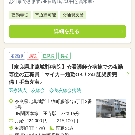
お仕事できます♪◆日給16,200円と高水準♪
夜勤専従
車通勤可能
交通費支給
詳細を見る
看護師
病院
正職員
長期
【奈良県北葛城郡/病院】☆看護師☆病棟での夜勤
専従の正職員！マイカー通勤OK！24h託児所完
備！手当充実♪
医療法人 友紘会 奈良友紘会病院
奈良県北葛城郡上牧町服部台5丁目2番
1号
JR関西本線 王寺駅 バス15分
月給 224,000 円 ～ 315,100 円
看護師(正・准)
夜勤のみ