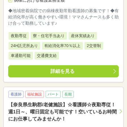
病棟における看護業務全般
◆地域密着病院での病棟夜勤常勤看護師の募集です！◆有
給消化率が高く働きやすい環境！ママさんナースも多く助
け合って勤務しています♪
夜勤専従
寮・住宅手当あり
産休実績あり
24H託児所あり
有給消化率70％以上
2交替制
車通勤可能
交通費支給
詳細を見る
看護師
福祉施設
パート
長期
【奈良県生駒郡/老健施設】☆看護師☆夜勤専従！
週1日～、曜日固定も可能です！空いているお時間
にお仕事してみませんか！