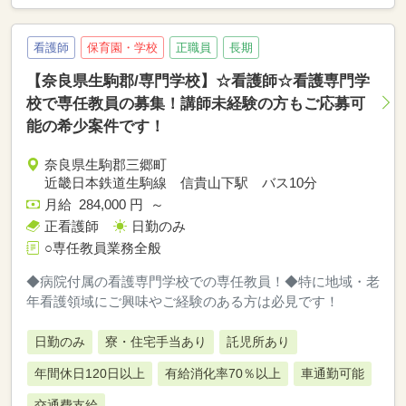
看護師
保育園・学校
正職員
長期
【奈良県生駒郡/専門学校】☆看護師☆看護専門学
校で専任教員の募集！講師未経験の方もご応募可
能の希少案件です！
奈良県生駒郡三郷町
近畿日本鉄道生駒線 信貴山下駅 バス10分
月給 284,000 円 ～
正看護師
日勤のみ
○専任教員業務全般
◆病院付属の看護専門学校での専任教員！◆特に地域・老
年看護領域にご興味やご経験のある方は必見です！
日勤のみ
寮・住宅手当あり
託児所あり
年間休日120日以上
有給消化率70％以上
車通勤可能
交通費支給