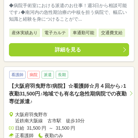
◆病院手術室における派遣のお仕事！週3日から相談可能
です♪◆南河内の急性期治療の中核を担う病院で、幅広い
知識と経験を身につけることがで...
産休実績あり
電子カルテ
車通勤可能
交通費支給
詳細を見る
看護師
病院
派遣
長期
【大阪府羽曳野市/病院】☆看護師☆月４回から♪1
夜勤31,500円♪地域でも有名な急性期病院での夜勤
専従派遣♪
大阪府羽曳野市
近鉄南大阪線 古市駅 徒歩10分
日給 31,500 円 ～ 31,500 円
正看護師
夜勤のみ