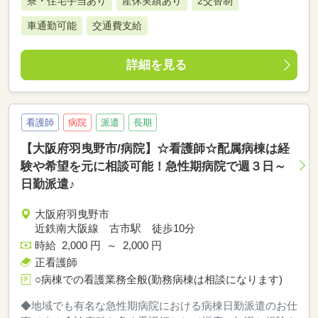
寮・住宅手当あり
産休実績あり
2交替制
車通勤可能
交通費支給
詳細を見る
看護師
病院
派遣
長期
【大阪府羽曳野市/病院】☆看護師☆配属病棟は経
験や希望を元に相談可能！急性期病院で週３日～
日勤派遣♪
大阪府羽曳野市
近鉄南大阪線 古市駅 徒歩10分
時給 2,000 円 ～ 2,000 円
正看護師
○病棟での看護業務全般(勤務病棟は相談になります)
◆地域でも有名な急性期病院における病棟日勤派遣のお仕