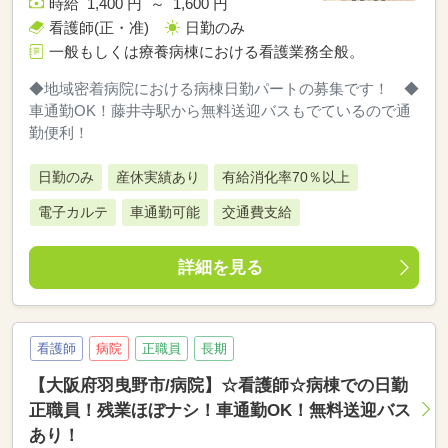
時給 1,400 円 ～ 1,600 円
看護師(正・准)
日勤のみ
一般もしくは療養病棟における看護業務全般。
◆地域密着病院における病棟日勤パートの募集です！ ◆
車通勤OK！藤井寺駅から無料送迎バスもでているので通
勤便利！
日勤のみ
産休実績あり
有給消化率70％以上
電子カルテ
車通勤可能
交通費支給
詳細を見る
看護師
病院
正職員
長期
【大阪府羽曳野市/病院】☆看護師☆病棟での日勤
正職員！残業ほぼナシ！車通勤OK！無料送迎バス
あり！