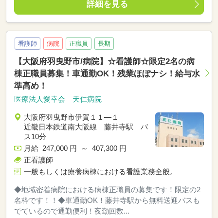
詳細を見る
看護師
病院
正職員
長期
【大阪府羽曳野市/病院】☆看護師☆限定2名の病
棟正職員募集！車通勤OK！残業ほぼナシ！給与水
準高め！
医療法人愛幸会 天仁病院
大阪府羽曳野市伊賀１１―１
近畿日本鉄道南大阪線 藤井寺駅 バ
ス10分
月給 247,000 円 ～ 407,300 円
正看護師
一般もしくは療養病棟における看護業務全般。
◆地域密着病院における病棟正職員の募集です！限定の2
名枠です！！◆車通勤OK！藤井寺駅から無料送迎バスも
でているので通勤便利！夜勤回数...