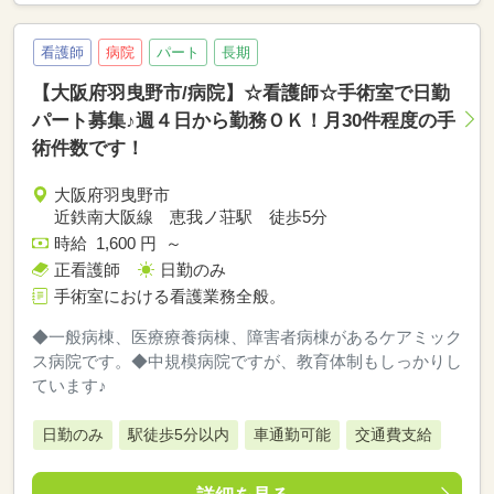
看護師
病院
パート
長期
【大阪府羽曳野市/病院】☆看護師☆手術室で日勤
パート募集♪週４日から勤務ＯＫ！月30件程度の手
術件数です！
大阪府羽曳野市
近鉄南大阪線 恵我ノ荘駅 徒歩5分
時給 1,600 円 ～
正看護師
日勤のみ
手術室における看護業務全般。
◆一般病棟、医療療養病棟、障害者病棟があるケアミック
ス病院です。◆中規模病院ですが、教育体制もしっかりし
ています♪
日勤のみ
駅徒歩5分以内
車通勤可能
交通費支給