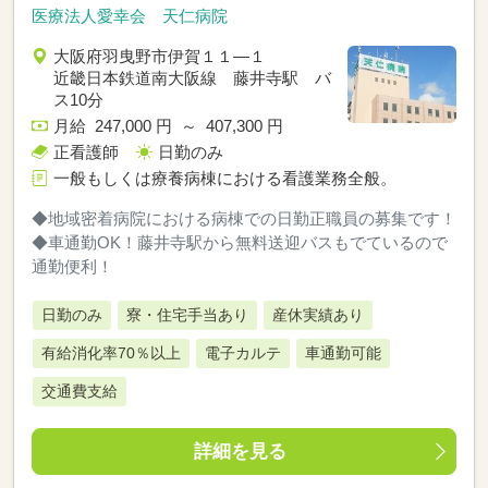
医療法人愛幸会 天仁病院
大阪府羽曳野市伊賀１１―１
近畿日本鉄道南大阪線 藤井寺駅 バ
ス10分
月給 247,000 円 ～ 407,300 円
正看護師
日勤のみ
一般もしくは療養病棟における看護業務全般。
◆地域密着病院における病棟での日勤正職員の募集です！
◆車通勤OK！藤井寺駅から無料送迎バスもでているので
通勤便利！
日勤のみ
寮・住宅手当あり
産休実績あり
有給消化率70％以上
電子カルテ
車通勤可能
交通費支給
詳細を見る