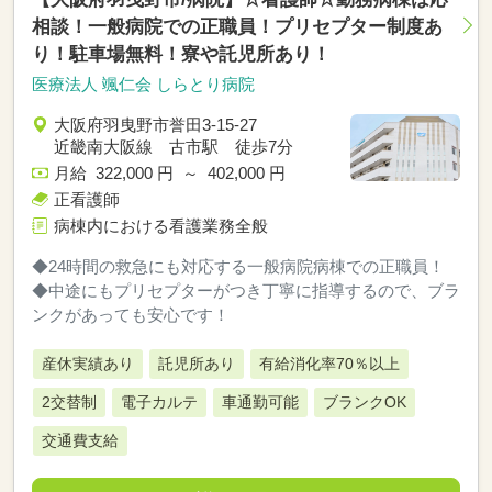
相談！一般病院での正職員！プリセプター制度あ
り！駐車場無料！寮や託児所あり！
医療法人 颯仁会 しらとり病院
大阪府羽曳野市誉田3-15-27
近畿南大阪線 古市駅 徒歩7分
月給 322,000 円 ～ 402,000 円
正看護師
病棟内における看護業務全般
◆24時間の救急にも対応する一般病院病棟での正職員！
◆中途にもプリセプターがつき丁寧に指導するので、ブラ
ンクがあっても安心です！
産休実績あり
託児所あり
有給消化率70％以上
2交替制
電子カルテ
車通勤可能
ブランクOK
交通費支給