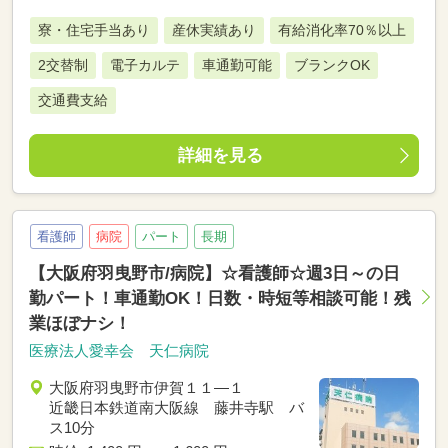
寮・住宅手当あり
産休実績あり
有給消化率70％以上
2交替制
電子カルテ
車通勤可能
ブランクOK
交通費支給
詳細を見る
看護師
病院
パート
長期
【大阪府羽曳野市/病院】☆看護師☆週3日～の日
勤パート！車通勤OK！日数・時短等相談可能！残
業ほぼナシ！
医療法人愛幸会 天仁病院
大阪府羽曳野市伊賀１１―１
近畿日本鉄道南大阪線 藤井寺駅 バ
ス10分