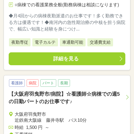
○病棟での看護業務全般(勤務病棟は相談になります)
◆月4回からの病棟夜勤派遣のお仕事です！多く勤務でき
る方は優遇です！◆南河内の急性期治療の中核を担う病院
で、幅広い知識と経験を身につけ...
夜勤専従
電子カルテ
車通勤可能
交通費支給
詳細を見る
看護師
病院
パート
長期
【大阪府羽曳野市/病院】☆看護師☆病棟での週5
の日勤パートのお仕事です♪
大阪府羽曳野市
近鉄南大阪線 藤井寺駅 バス10分
時給 1,500 円 ～