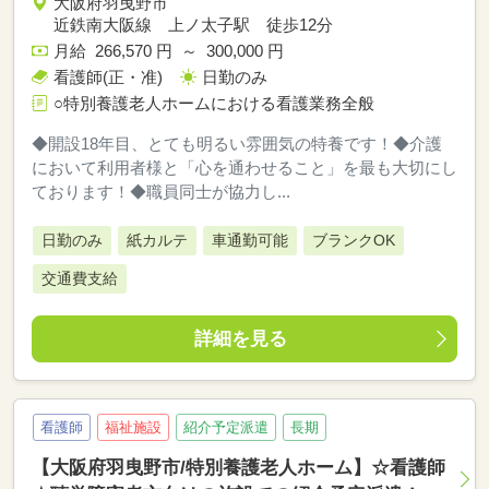
大阪府羽曳野市
近鉄南大阪線 上ノ太子駅 徒歩12分
月給 266,570 円 ～ 300,000 円
看護師(正・准)
日勤のみ
○特別養護老人ホームにおける看護業務全般
◆開設18年目、とても明るい雰囲気の特養です！◆介護
において利用者様と「心を通わせること」を最も大切にし
ております！◆職員同士が協力し...
日勤のみ
紙カルテ
車通勤可能
ブランクOK
交通費支給
詳細を見る
看護師
福祉施設
紹介予定派遣
長期
【大阪府羽曳野市/特別養護老人ホーム】☆看護師