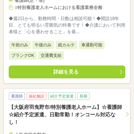
看護師(正・准)
○特別養護老人ホームにおける看護業務全般
◆週2日から、勤務時間・日数は相談可能！◆開設18年
目、とても明るい雰囲気の特養です！◆介護において利用
者様と「心を通わせること」を最...
午前のみ
午後のみ
紙カルテ
車通勤可能
ブランクOK
交通費支給
詳細を見る
看護師
福祉施設
紹介予定派遣
長期
【大阪府羽曳野市/特別養護老人ホーム】☆看護師
☆紹介予定派遣、日勤常勤！オンコール対応な
し！