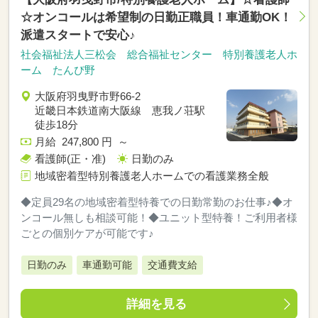
☆オンコールは希望制の日勤正職員！車通勤OK！
派遣スタートで安心♪
社会福祉法人三松会 総合福祉センター 特別養護老人ホ
ーム たんぴ野
大阪府羽曳野市野66-2
近畿日本鉄道南大阪線 恵我ノ荘駅
徒歩18分
月給 247,800 円 ～
看護師(正・准)
日勤のみ
地域密着型特別養護老人ホームでの看護業務全般
◆定員29名の地域密着型特養での日勤常勤のお仕事♪◆オ
ンコール無しも相談可能！◆ユニット型特養！ご利用者様
ごとの個別ケアが可能です♪
日勤のみ
車通勤可能
交通費支給
詳細を見る