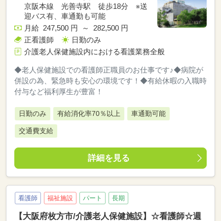
京阪本線 光善寺駅 徒歩18分 ※送
迎バス有、車通勤も可能
月給 247,500 円 ～ 282,500 円
正看護師
日勤のみ
介護老人保健施設内における看護業務全般
◆老人保健施設での看護師正職員のお仕事です♪◆病院が
併設の為、緊急時も安心の環境です！◆有給休暇の入職時
付与など福利厚生が豊富！
日勤のみ
有給消化率70％以上
車通勤可能
交通費支給
詳細を見る
看護師
福祉施設
パート
長期
【大阪府枚方市/介護老人保健施設】☆看護師☆週