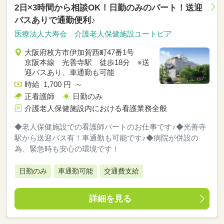
2日×3時間から相談OK！日勤のみのパート！送迎
バスありで通勤便利♪
医療法人大寿会 介護老人保健施設ユートピア
大阪府枚方市伊加賀西町47番1号
京阪本線 光善寺駅 徒歩18分 ※送
迎バスあり、車通勤も可能
時給 1,700 円 ～
正看護師
日勤のみ
介護老人保健施設内における看護業務全般
◆老人保健施設での看護師パートのお仕事です♪◆光善寺
駅から送迎バス有！車通勤も可能です♪◆病院が併設の
為、緊急時も安心の環境です！
日勤のみ
車通勤可能
交通費支給
詳細を見る