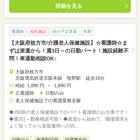
詳細を見る
看護師
福祉施設
紹介予定派遣
長期
【大阪府枚方市/介護老人保健施設】☆看護師☆ま
ずは派遣から！週3日～の日勤パート！施設経験不
問！車通勤相談OK♪
大阪府枚方市
京阪電気鉄道京阪本線 牧野駅 徒歩16分
時給 1,890 円 ～ 1,890 円
正看護師
日勤のみ
老人保健施設での看護業務全般
◆150床の老人保健施設でのパート看護師のお仕事です！
◆週3日～勤務相談可能！◆派遣から始めて、職場環境を
よく知ってから直接雇用への切...
日勤のみ
車通勤可能
交通費支給