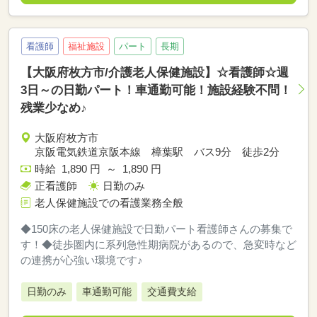
看護師
福祉施設
パート
長期
【大阪府枚方市/介護老人保健施設】☆看護師☆週
3日～の日勤パート！車通勤可能！施設経験不問！
残業少なめ♪
大阪府枚方市
京阪電気鉄道京阪本線 樟葉駅 バス9分 徒歩2分
時給 1,890 円 ～ 1,890 円
正看護師
日勤のみ
老人保健施設での看護業務全般
◆150床の老人保健施設で日勤パート看護師さんの募集で
す！◆徒歩圏内に系列急性期病院があるので、急変時など
の連携が心強い環境です♪
日勤のみ
車通勤可能
交通費支給