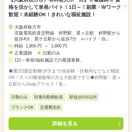
格を活かして単発バイト！1日～！副業・Wワーク
歓迎！未経験OK！きれいな福祉施設！
大阪府枚方市
京阪電気鉄道交野線 村野駅、星ヶ丘駅 村野駅から
徒歩4分、星ケ丘駅から徒歩7分 ※バイク・自...
時給 1,800 円 ～ 1,800 円
正看護師
日勤のみ
1日～単発/福祉施設での看護業務。
◆週2日固定勤務/夕方まで/未経験・扶養内などなど相談
OK！久々の職場復帰の方も大歓迎です◎◆村野駅・星ヶ
丘駅から2wayアクセス！徒...
日勤のみ
扶養内勤務歓迎
駅徒歩5分以内
ブランクOK
交通費支給
詳細を見る