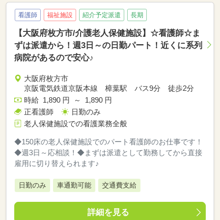
看護師
福祉施設
紹介予定派遣
長期
【大阪府枚方市/介護老人保健施設】☆看護師☆ま
ずは派遣から！週3日～の日勤パート！近くに系列
病院があるので安心♪
大阪府枚方市
京阪電気鉄道京阪本線 樟葉駅 バス9分 徒歩2分
時給 1,890 円 ～ 1,890 円
正看護師
日勤のみ
老人保健施設での看護業務全般
◆150床の老人保健施設でのパート看護師のお仕事です！
◆週3日～応相談！◆まずは派遣として勤務してから直接
雇用に切り替えられます♪
日勤のみ
車通勤可能
交通費支給
詳細を見る