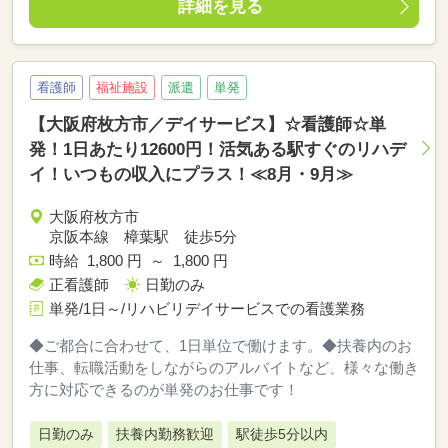
詳細を見る
看護師
福祉施設
派遣
単発
【大阪府枚方市／デイサービス】☆看護師☆単
発！1日あたり12600円！活気ある駅すぐのリハデ
イ！いつもの収入にプラス！≪8月・9月≫
大阪府枚方市
京阪本線 樟葉駅 徒歩5分
時給 1,800 円 ～ 1,800 円
正看護師
日勤のみ
単発/1日～/リハビリデイサービスでの看護業務
◆ご都合に合わせて、1日単位で働けます。◆扶養内のお
仕事、転職活動をしながらのアルバイトなど、様々な働き
方に対応できるのが単発のお仕事です！
日勤のみ
扶養内勤務歓迎
駅徒歩5分以内