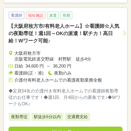
看護師
福祉施設
派遣
長期
【大阪府枚方市/有料老人ホーム】☆看護師☆人気
の夜勤専従！週1回～OKの派遣！駅チカ！高日
給！Wワーク可能♪
大阪府枚方市
京阪電気鉄道交野線 村野駅 徒歩4分
日給 34,600 円 ～ 36,200 円
看護師(正・准)
夜勤のみ
介護付有料老人ホームでの看護夜勤業務全般
◆定員54名の介護付き有料老人ホームでの看護師夜勤専
従のお仕事です！◆週1回、月4回からの募集です♪◆Wワ
ークもOK♪
夜勤専従
駅徒歩5分以内
交通費支給