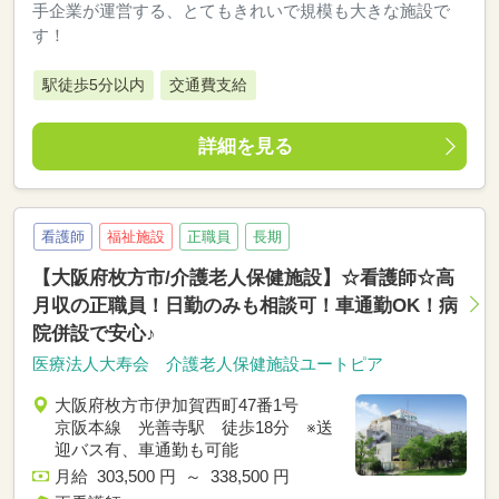
手企業が運営する、とてもきれいで規模も大きな施設で
す！
駅徒歩5分以内
交通費支給
詳細を見る
看護師
福祉施設
正職員
長期
【大阪府枚方市/介護老人保健施設】☆看護師☆高
月収の正職員！日勤のみも相談可！車通勤OK！病
院併設で安心♪
医療法人大寿会 介護老人保健施設ユートピア
大阪府枚方市伊加賀西町47番1号
京阪本線 光善寺駅 徒歩18分 ※送
迎バス有、車通勤も可能
月給 303,500 円 ～ 338,500 円