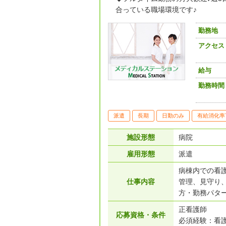
合っている職場環境です♪
勤務地
アクセス
給与
勤務時間
派遣
長期
日勤のみ
有給消化率
施設形態
病院
雇用形態
派遣
病棟内での看
仕事内容
管理、見守り
方・勤務パター
正看護師
応募資格・条件
必須経験：看