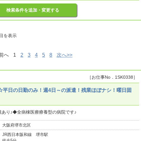
検索条件を追加・変更する
件目を表示
<前へ
1
2
3
4
5
8
次へ>>
［お仕事No．1SK0338］
☆平日の日勤のみ！週4日～の派遣！残業ほぼナシ！曜日固
あり♪◆全病棟医療療養型の病院です♪
大阪府堺市北区
JR西日本阪和線 堺市駅
徒歩5分