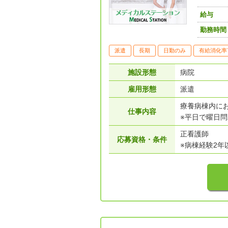
給与
勤務時間
派遣
長期
日勤のみ
有給消化率
施設形態
病院
雇用形態
派遣
療養病棟内に
仕事内容
※平日で曜日問
正看護師
応募資格・条件
※病棟経験2年