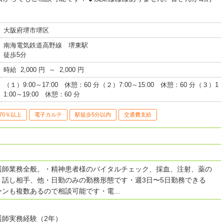
大阪府堺市堺区
南海電気鉄道高野線 堺東駅
徒歩5分
時給 2,000 円 ～ 2,000 円
（１）9:00～17:00 休憩：60 分（２）7:00～15:00 休憩：60 分（３）1
1:00～19:00 休憩：60 分
70％以上
電子カルテ
駅徒歩5分以内
交通費支給
護師業務全般。・精神患者様のバイタルチェック、採血、注射、薬の
、話し相手、他・日勤のみの勤務形態です・週3日〜5日勤務できる
ンも複数あるので相談可能です・電...
護師実務経験（2年）