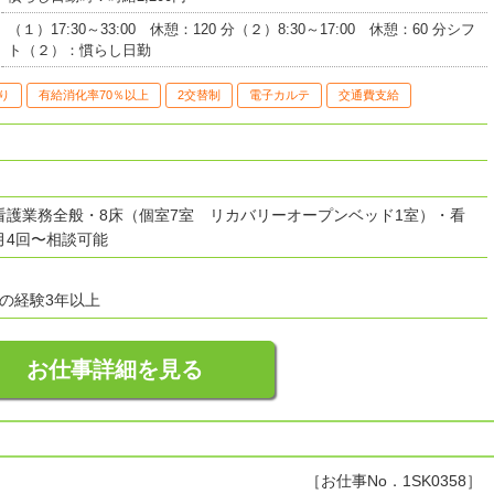
（１）17:30～33:00 休憩：120 分（２）8:30～17:00 休憩：60 分シフ
ト（２）：慣らし日勤
り
有給消化率70％以上
2交替制
電子カルテ
交通費支給
看護業務全般・8床（個室7室 リカバリーオープンベッド1室）・看
月4回〜相談可能
の経験3年以上
お仕事詳細を見る
［お仕事No．1SK0358］