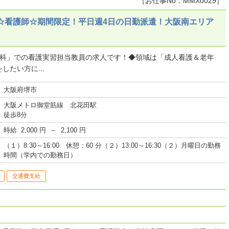
［お仕事No．MMX0029］
☆看護師☆期間限定！平日週4日の日勤派遣！大阪南エリア
護科」での看護実習担当教員の求人です！◆領域は「成人看護＆老年
たい方に...
大阪府堺市
大阪メトロ御堂筋線 北花田駅
徒歩8分
時給 2,000 円 ～ 2,100 円
（１）8:30～16:00 休憩：60 分（２）13:00～16:30（２）月曜日の勤務
時間（学内での勤務日）
交通費支給