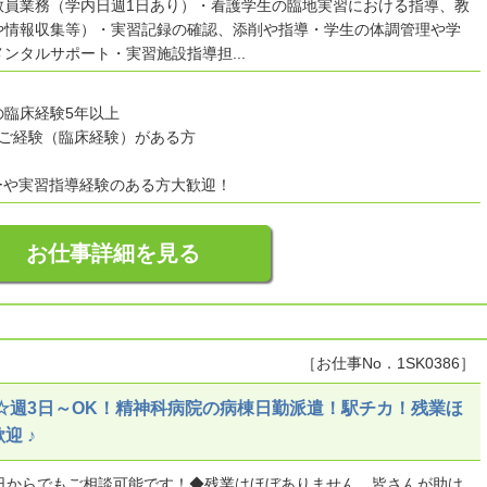
教員業務（学内日週1日あり）・看護学生の臨地実習における指導、教
や情報収集等）・実習記録の確認、添削や指導・学生の体調管理や学
ンタルサポート・実習施設指導担...
の臨床経験5年以上
護ご経験（臨床経験）がある方
ーや実習指導経験のある方大歓迎！
お仕事詳細を見る
［お仕事No．1SK0386］
☆週3日～OK！精神科病院の病棟日勤派遣！駅チカ！残業ほ
迎 ♪
3日からでもご相談可能です！◆残業はほぼありません。皆さんが助け