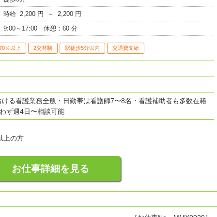
時給 2,200 円 ～ 2,200 円
9:00～17:00 休憩：60 分
70％以上
2交替制
駅徒歩5分以内
交通費支給
おける看護業務全般・日勤帯は看護師7〜8名・看護補助者も多数在籍
わず週4日〜相談可能
以上の方
お仕事詳細を見る