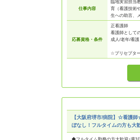
臨地実習担当
仕事内容
育（看護技術
生への助言、メ
正看護師
看護師として
応募資格・条件
成人/老年/看
☆プリセプタ
【大阪府堺市/病院】☆看護師
ぼなし！フルタイムの方も大歓
◆フルタイム勤務の方大歓迎♪週