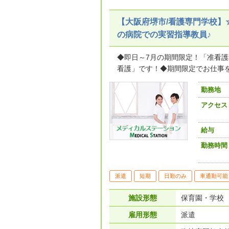
【大阪府堺市/看護専門学校】
の病院での実習指導教員♪
◆即日～7月の期間限定！「准看
看護」です！◆期間限定でお仕事をし
勤務地
アクセス
給与
勤務時間
派遣
短期
日勤のみ
車通勤可能
施設形態
保育園・学校
雇用形態
派遣