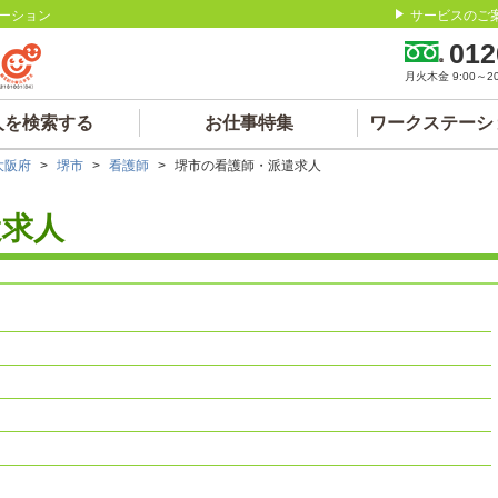
ーション
サービスのご
012
月火木金 9:00～20:
人を検索する
お仕事特集
ワークステーシ
大阪府
>
堺市
>
看護師
>
堺市の看護師・派遣求人
遣求人