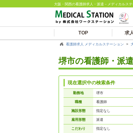
大阪・関西の看護師求人・派遣－メディカルステ
TOP
求
看護師求人 メディカルステーション
>
堺市の看護師・派
現在選択中の検索条件
勤務地
堺市
職種
看護師
施設形態
指定なし
雇用形態
派遣
こだわり
指定なし