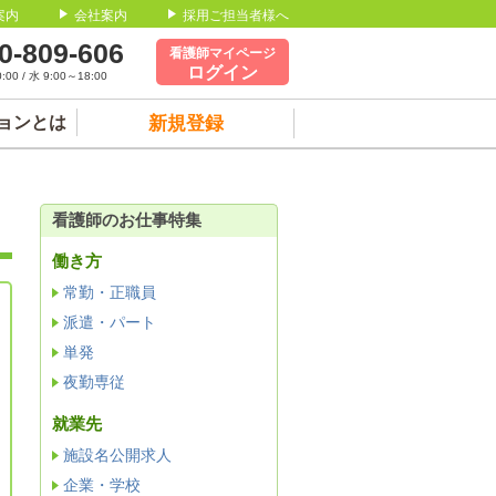
案内
会社案内
採用ご担当者様へ
0-809-606
看護師マイページ
ログイン
00 / 水 9:00～18:00
ョンとは
新規登録
看護師のお仕事特集
働き方
常勤・正職員
派遣・パート
単発
夜勤専従
就業先
施設名公開求人
企業・学校