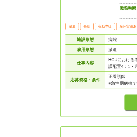
勤務時間
派遣
長期
夜勤専従
産休実績あ
施設形態
病院
雇用形態
派遣
HCUにおける
仕事内容
護配置4：1・
正看護師
応募資格・条件
※急性期病棟で