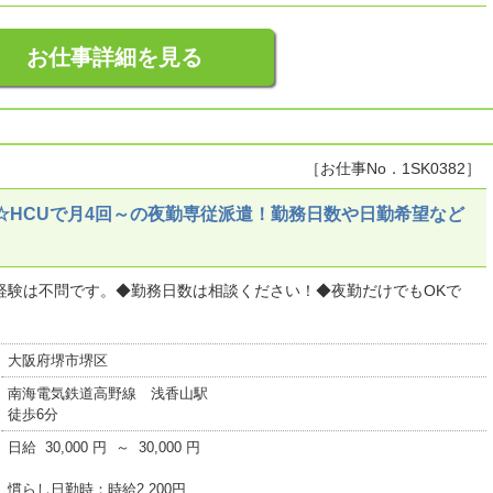
お仕事詳細を見る
［お仕事No．1SK0382］
☆HCUで月4回～の夜勤専従派遣！勤務日数や日勤希望など
経験は不問です。◆勤務日数は相談ください！◆夜勤だけでもOKで
大阪府堺市堺区
南海電気鉄道高野線 浅香山駅
徒歩6分
日給 30,000 円 ～ 30,000 円
慣らし日勤時：時給2,200円