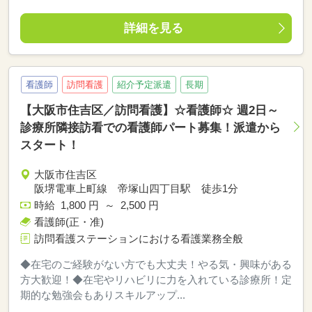
詳細を見る
看護師
訪問看護
紹介予定派遣
長期
【大阪市住吉区／訪問看護】☆看護師☆ 週2日～
診療所隣接訪看での看護師パート募集！派遣から
スタート！
大阪市住吉区
阪堺電車上町線 帝塚山四丁目駅 徒歩1分
時給 1,800 円 ～ 2,500 円
看護師(正・准)
訪問看護ステーションにおける看護業務全般
◆在宅のご経験がない方でも大丈夫！やる気・興味がある
方大歓迎！◆在宅やリハビリに力を入れている診療所！定
期的な勉強会もありスキルアップ...