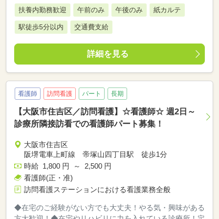
扶養内勤務歓迎
午前のみ
午後のみ
紙カルテ
駅徒歩5分以内
交通費支給
詳細を見る
看護師
訪問看護
パート
長期
【大阪市住吉区／訪問看護】☆看護師☆ 週2日～
診療所隣接訪看での看護師パート募集！
大阪市住吉区
阪堺電車上町線 帝塚山四丁目駅 徒歩1分
時給 1,800 円 ～ 2,500 円
看護師(正・准)
訪問看護ステーションにおける看護業務全般
◆在宅のご経験がない方でも大丈夫！やる気・興味がある
方大歓迎！◆在宅やリハビリに力を入れている診療所！定