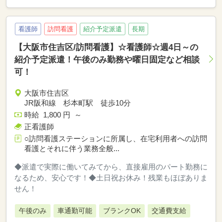
看護師
訪問看護
紹介予定派遣
長期
【大阪市住吉区/訪問看護】☆看護師☆週4日～の
紹介予定派遣！午後のみ勤務や曜日固定など相談
可！
大阪市住吉区
JR阪和線 杉本町駅 徒歩10分
時給 1,800 円 ～
正看護師
○訪問看護ステーションに所属し、在宅利用者への訪問
看護とそれに伴う業務全般...
◆派遣で実際に働いてみてから、直接雇用のパート勤務に
なるため、安心です！◆土日祝お休み！残業もほぼありま
せん！
午後のみ
車通勤可能
ブランクOK
交通費支給