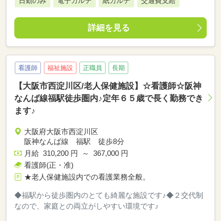
日勤のみ
電子カルテ
紙カルテ
交通費支給
詳細を見る
看護師
福祉施設
正職員
長期
【大阪市西淀川区/老人保健施設】☆看護師☆阪神
なんば線福駅徒歩圏内♪定年６５歳で長く勤務でき
ます♪
大阪府大阪市西淀川区
阪神なんば線 福駅 徒歩8分
月給 310,200 円 ～ 367,000 円
看護師(正・准)
★老人保健施設内での看護業務全般。
◆福駅から徒歩圏内のとても綺麗な施設です♪◆２交代制
なので、家庭との両立がしやすい環境です♪