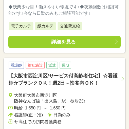
◆残業少な目！働きやすい環境です♪◆夜勤回数は相談可
能です♪今なら日勤のみもご相談可能です♪
電子カルテ
紙カルテ
交通費支給
詳細を見る
看護師
福祉施設
派遣
長期
【大阪市西淀川区/サービス付高齢者住宅】☆看護
師☆ブランクＯＫ！週2日～扶養内ＯＫ！
大阪府大阪市西淀川区
阪神なんば線「出来島」駅 徒歩2分
時給 1,650 円 ～ 1,650 円
看護師(正・准)
日勤のみ
サ高住での訪問看護業務