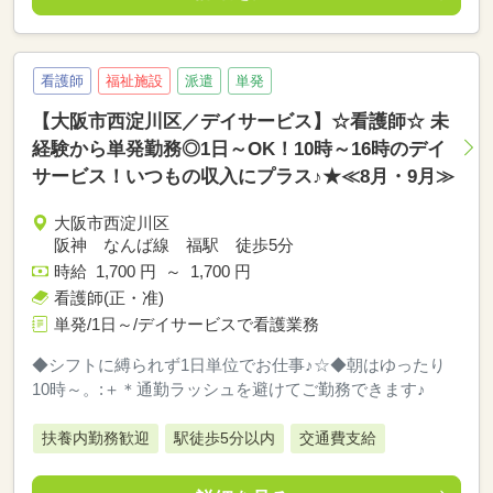
看護師
福祉施設
派遣
単発
【大阪市西淀川区／デイサービス】☆看護師☆ 未
経験から単発勤務◎1日～OK！10時～16時のデイ
サービス！いつもの収入にプラス♪★≪8月・9月≫
大阪市西淀川区
阪神 なんば線 福駅 徒歩5分
時給 1,700 円 ～ 1,700 円
看護師(正・准)
単発/1日～/デイサービスで看護業務
◆シフトに縛られず1日単位でお仕事♪☆◆朝はゆったり
10時～。:＋＊通勤ラッシュを避けてご勤務できます♪
扶養内勤務歓迎
駅徒歩5分以内
交通費支給