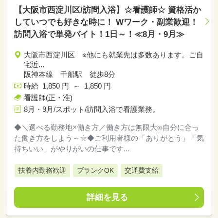
【大阪市西淀川区/訪問入浴】☆看護師☆ 資格活か
していつでも好きな時に！ Wワーク・副業歓迎！
訪問入浴で単発バイト！1日～！≪8月・9月≫
大阪市西淀川区 ※他にも就業先は多数あります。ご自
宅近...
阪神本線 千船駅 徒歩8分
時給 1,850 円 ～ 1,850 円
看護師(正・准)
8月・9月/スポット/訪問入浴で看護業務。
◆＼選べる勤務地×働き方／働き方は無限大∞自分に合っ
た働き方をしよう～☆◆ご利用者様の「ありがとう」「気
持ちいい」がやりがいの仕事です...
扶養内勤務歓迎
ブランクOK
交通費支給
詳細を見る