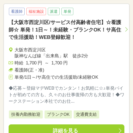
看護師
福祉施設
派遣
単発
【大阪市西淀川区/サービス付高齢者住宅】☆看護
師☆ 単発！1日～！未経験・ブランクOK！サ高住
で生活援助！WEB登録歓迎！
大阪市西淀川区
阪神なんば線「出来島」駅 徒歩2分
時給 1,700 円 ～ 1,700 円
看護師(正・准)
単発/1日～/サ高住での生活援助/未経験OK
◆応募～登録マデWEBでカンタン！お気軽に☆♪単発バイ
トが初めての方も、久々のお仕事復帰の方も大歓迎！◆ワ
ークステーション本社でのお仕...
扶養内勤務歓迎
ブランクOK
交通費支給
詳細を見る