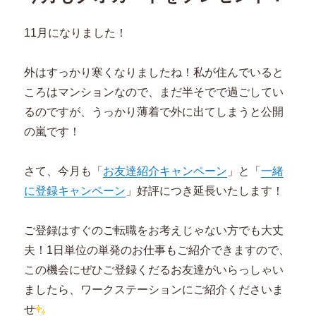
リ
の
ー
お
11月になりました！
ス
ス
メ
外はすっかり寒くなりましたね！私が住んでいると
求
ころはマンションなので、まだ半そでで過ごしてい
人
情
るのですが、うっかり薄着で外に出てしまうと公開
報！
の嵐です！
に
さて、今月も「
お友達紹介キャンペーン
」と「
一緒
に登録キャンペーン
」好評につき延長いたします！
ご登録はすぐのご転職をお考えじゃない方でも大丈
夫！1日単位の単発のお仕事もご紹介できますので、
この機会にぜひご登録くだるお友達がいらっしゃい
ましたら、ワークステーションにご紹介くださいま
せ