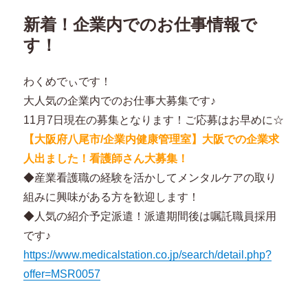
ー
の
新着！企業内でのお仕事情報で
ウ
ォ
す！
ー
キ
わくめでぃです！
ン
グ
大人気の企業内でのお仕事大募集です♪
に
11月7日現在の募集となります！ご応募はお早めに☆
【大阪府八尾市/企業内健康管理室】大阪での企業求
人出ました！看護師さん大募集！
◆産業看護職の経験を活かしてメンタルケアの取り
組みに興味がある方を歓迎します！
◆人気の紹介予定派遣！派遣期間後は嘱託職員採用
です♪
https://www.medicalstation.co.jp/search/detail.php?
offer=MSR0057