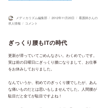
投
投
カ
メディカリズム編集部
2012年11月20日
看護師さんの
稿
稿
テ
企
求人情報
コメント
者
日:
ゴ
業
リ
内
ー
で
ぎっくり腰もITの時代
の
お
仕
更新が滞っていてごめんなさい。わくめでぃです。
事
実は前の日曜日にぎっくり腰になりまして、お仕事
情
報
をお休みしておりました。
～！
に
なんていうか、初めてのぎっくり腰でしたが、あん
な痛いものだとは思いもしませんでした。人間腰が
駄目だと全てが駄目ですよね！