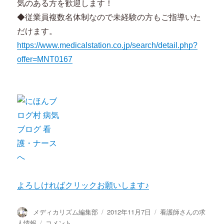
気のある方を歓迎します！
◆従業員複数名体制なので未経験の方もご指導いた
だけます。
https://www.medicalstation.co.jp/search/detail.php?
offer=MNT0167
よろしければクリックお願いします♪
投
投
カ
メディカリズム編集部
2012年11月7日
看護師さんの求
稿
稿
テ
新
人情報
コメント