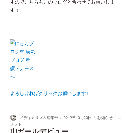
すのでこちらもこのブログと合わせてお願いしま
す！
よろしければクリックお願いします♪
投
投
カ
看
メディカリズム編集部
2012年10月30日
お知らせ
コ
稿
稿
テ
護
メント
者
日:
ゴ
師
山ガールデビュー