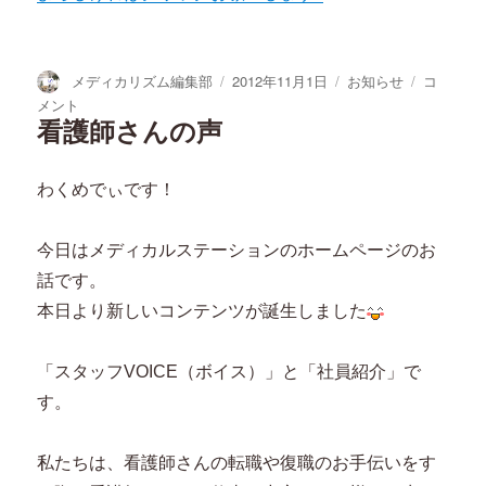
投
投
カ
今
メディカリズム編集部
2012年11月1日
お知らせ
コ
稿
稿
テ
月
メント
者
日:
ゴ
も
看護師さんの声
リ
ク
ー
オ
わくめでぃです！
カ
ー
ド
今日はメディカルステーションのホームページのお
を
話です。
プ
レ
本日より新しいコンテンツが誕生しました
ゼ
ン
「スタッフVOICE（ボイス）」と「社員紹介」で
ト！
に
す。
私たちは、看護師さんの転職や復職のお手伝いをす