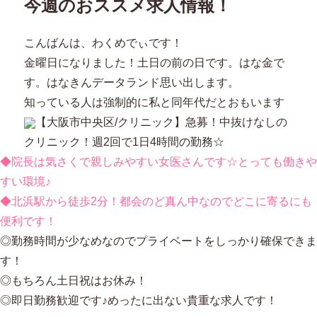
今週のおススメ求人情報！
の
趣
味
こんばんは、わくめでぃです！
の
金曜日になりました！土日の前の日です。はな金で
こ
と
す。はなきんデータランド思い出します。
に
知っている人は強制的に私と同年代だとおもいます
【大阪市中央区/クリニック】急募！中抜けなしの
クリニック！週2回で1日4時間の勤務☆
◆院長は気さくで親しみやすい女医さんです☆とっても働きや
すい環境♪
◆北浜駅から徒歩2分！都会のど真ん中なのでどこに寄るにも
便利です！
◎勤務時間が少なめなのでプライベートをしっかり確保できま
す！
◎もちろん土日祝はお休み！
◎即日勤務歓迎です♪めったに出ない貴重な求人です！