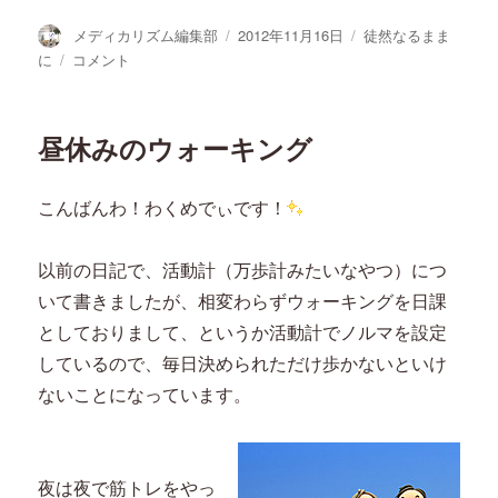
投
投
カ
メディカリズム編集部
2012年11月16日
徒然なるまま
稿
稿
テ
ぎ
に
コメント
者
日:
ゴ
っ
リ
く
ー
り
昼休みのウォーキング
腰
も
IT
こんばんわ！わくめでぃです！
の
時
代
以前の日記で、活動計（万歩計みたいなやつ）につ
に
いて書きましたが、相変わらずウォーキングを日課
としておりまして、というか活動計でノルマを設定
しているので、毎日決められただけ歩かないといけ
ないことになっています。
夜は夜で筋トレをやっ