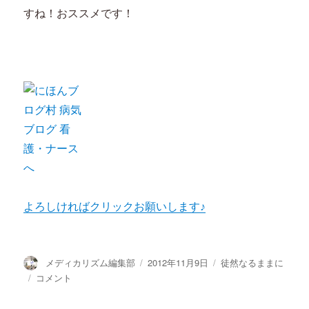
すね！おススメです！
よろしければクリックお願いします♪
投
投
カ
メディカリズム編集部
2012年11月9日
徒然なるままに
稿
稿
テ
昼
コメント
者
日:
ゴ
休
リ
み