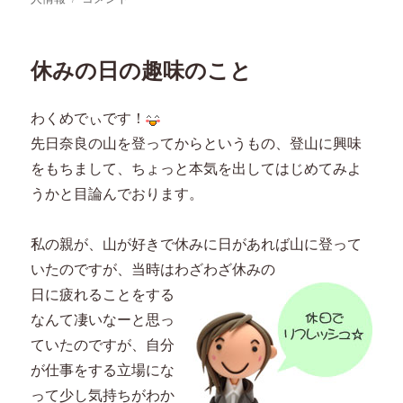
者
日:
ゴ
着！
リ
企
ー
業
休みの日の趣味のこと
内
で
の
わくめでぃです！
お
先日奈良の山を登ってからというもの、登山に興味
仕
事
をもちまして、ちょっと本気を出してはじめてみよ
情
うかと目論んでおります。
報
で
す！
私の親が、山が好きで休みに日があれば山に登って
に
いたのですが、当時はわざわざ休みの
日に疲れることをする
なんて凄いなーと思っ
ていたのですが、自分
が仕事をする立場にな
って少し気持ちがわか