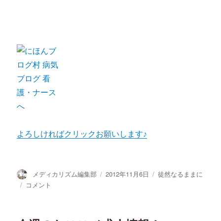
よろしければクリックお願いします♪
投
投
カ
メディカリズム編集部
2012年11月6日
徒然なるままに
稿
稿
テ
休
コメント
者
日:
ゴ
み
リ
の
ー
日