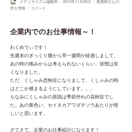
投
投
カ
メディカリズム編集部
2012年11月26日
看護師さんの
稿
稿
テ
大
求人情報
コメント
者
日:
ゴ
阪
リ
市
ー
内！
企業内でのお仕事情報～！
大
手
企
わくめでぃです！
業
先週末のぎっくり腰から早一週間が経過しまして、
の
健
あの時の痛みからは考えられないくらい、状態は良
康
くなりました。
管
ただ、くしゃみ恐怖症になりまして、くしゃみの時
理
室
はどこか捕まるようにしています。。。
求
ちなみにくしゃみの原因は季節外れの花粉症でし
人！
た。あの黄色い、セイタカアワダチソウあたりが怪
に
しいと思います。
さてさて、企業のお仕事紹介になります！