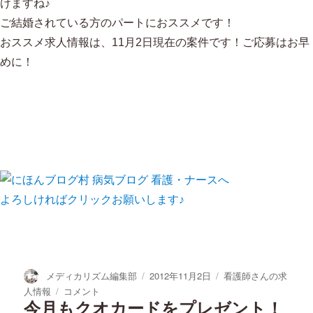
けますね♪
ご結婚されている方のパートにおススメです！
おススメ求人情報は、11月2日現在の案件です！ご応募はお早
めに！
よろしければクリックお願いします♪
投
投
カ
メディカリズム編集部
2012年11月2日
看護師さんの求
稿
稿
テ
今
人情報
コメント
者
日:
ゴ
週
今月もクオカードをプレゼント！