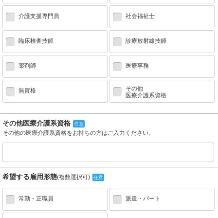
介護支援専門員
社会福祉士
臨床検査技師
診療放射線技師
薬剤師
医療事務
その他
無資格
医療介護系資格
その他医療介護系資格
任意
その他の医療介護系資格をお持ちの方はご入力ください。
希望する雇用形態
(複数選択可)
任意
常勤・正職員
派遣・パート